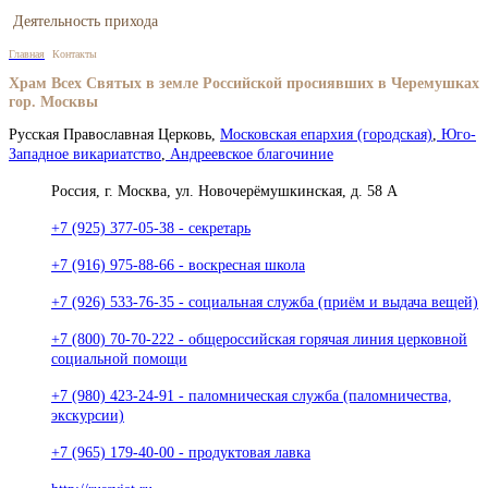
Деятельность прихода
Главная
Контакты
Храм Всех Святых в земле Российской просиявших в Черемушках
гор. Москвы
Русская Православная Церковь,
Московская епархия (городская)
,
Юго-
Западное викариатство
,
Андреевское благочиние
Россия, г. Москва, ул. Новочерёмушкинская, д. 58 А
+7 (925) 377-05-38
- секретарь
+7 (916) 975-88-66
- воскресная школа
+7 (926) 533-76-35
- социальная служба (приём и выдача вещей)
+7 (800) 70-70-222
- общероссийская горячая линия церковной
социальной помощи
+7 (980) 423-24-91
- паломническая служба (паломничества,
экскурсии)
+7 (965) 179-40-00
- продуктовая лавка