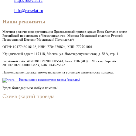
http://russviat.ru
info@russviat.ru
Наши реквизиты
Местная религиозная организация Православный приход храма Всех Святых в земле
Российской просиявших в Черемушках гор. Москвы Московской епархии Русской
Православной Церкви (Московский Патриархат)
ОГРН: 1047746016108, ИНН: 7704270824, КПП: 772701001
Юридический адрес: 117418, Москва, ул. Новочерёмушкинская, д. 58А, стр. 1.
Расчётный счёт: 40703810292000005541, Банк: ГПБ (АО) г. Москва, Корсчёт:
30101810200000000823, БИК: 044525823
Наименование платежа: пожертвование на уставную деятельность прихода.
Квитанция с реквизитами храма (скачать)
Будем благодарны за любую помощь!
Схема (карта) проезда