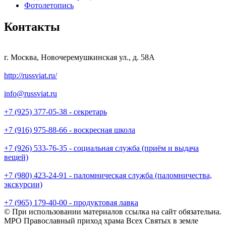
Фотолетопись
Контакты
г. Москва, Новочеремушкинская ул., д. 58А
http://russviat.ru/
info@russviat.ru
+7 (925) 377-05-38 - секретарь
+7 (916) 975-88-66 - воскресная школа
+7 (926) 533-76-35 - социальная служба (приём и выдача
вещей)
+7 (980) 423-24-91 - паломническая служба (паломничества,
экскурсии)
+7 (965) 179-40-00 - продуктовая лавка
© При использовании материалов ссылка на сайт обязательна.
МРО Православный приход храма Всех Святых в земле