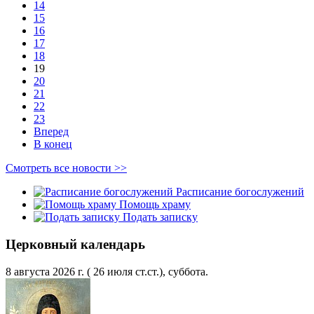
14
15
16
17
18
19
20
21
22
23
Вперед
В конец
Смотреть все новости >>
Расписание богослужений
Помощь храму
Подать записку
Церковный календарь
8 августа 2026 г. ( 26 июля ст.ст.), суббота.