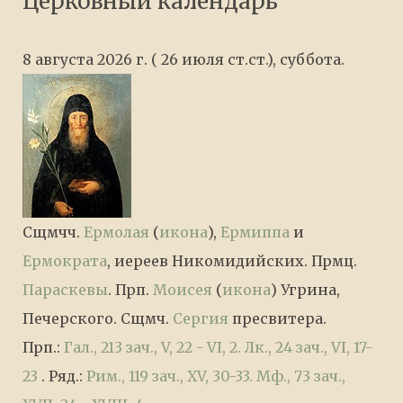
Церковный календарь
8 августа 2026 г. ( 26 июля ст.ст.), суббота.
Сщмчч.
Ермолая
(
икона
),
Ермиппа
и
Ермократа
, иереев Никомидийских. Прмц.
Параскевы
. Прп.
Моисея
(
икона
) Угрина,
Печерского. Сщмч.
Сергия
пресвитера.
Прп.:
Гал., 213 зач., V, 22 - VI, 2.
Лк., 24 зач., VI, 17-
23
. Ряд.:
Рим., 119 зач., XV, 30-33.
Мф., 73 зач.,