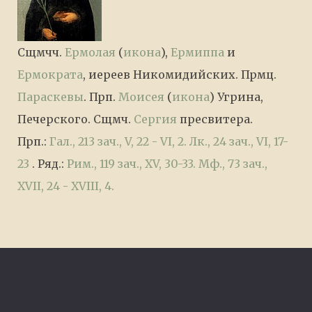
Сщмчч.
Ермолая
(
икона
),
Ермиппа
и
Ермократа
, иереев Никомидийских. Прмц.
Параскевы
. Прп.
Моисея
(
икона
) Угрина,
Печерского. Сщмч.
Сергия
пресвитера.
Прп.:
Гал., 213 зач., V, 22 - VI, 2.
Лк., 24 зач., VI, 17-
23
. Ряд.:
Рим., 119 зач., XV, 30-33.
Мф., 73 зач.,
XVII, 24 - XVIII, 4.