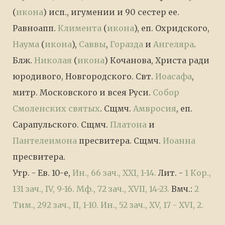
(
икона
) исп., игумении и 90 сестер ее.
Равноапп.
Климента
(
икона
), еп. Охридского,
Наума
(
икона
),
Саввы
,
Горазда
и
Ангеляра
.
Блж.
Николая
(
икона
) Кочанова, Христа ради
юродивого, Новгородского. Свт.
Иоасафа
,
митр. Московского и всея Руси.
Собор
Смоленских святых
. Сщмч.
Амвросия
, еп.
Сарапульского. Сщмч.
Платона
и
Пантелеимона
пресвитера. Сщмч.
Иоанна
пресвитера.
Утр. - Ев. 10-е,
Ин., 66 зач., XXI, 1-14.
Лит. -
1 Кор.,
131 зач., IV, 9-16.
Мф., 72 зач., XVII, 14-23.
Вмч.:
2
Тим., 292 зач., II, 1-10.
Ин., 52 зач., XV, 17 - XVI, 2.