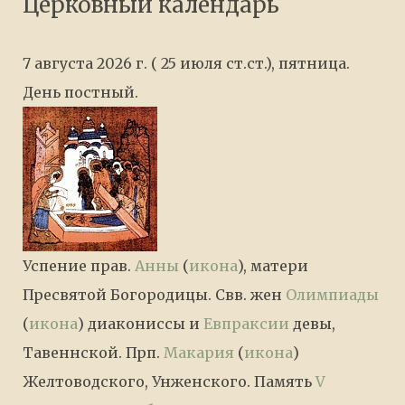
Церковный календарь
7 августа 2026 г. ( 25 июля ст.ст.), пятница.
День постный.
Успение прав.
Анны
(
икона
), матери
Пресвятой Богородицы. Свв. жен
Олимпиады
(
икона
) диакониссы и
Евпраксии
девы,
Тавеннской. Прп.
Макария
(
икона
)
Желтоводского, Унженского. Память
V