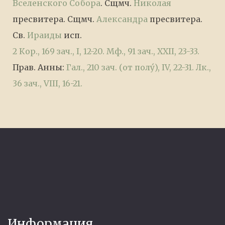
Вселенского Собора
. Сщмч.
Николая
пресвитера. Сщмч.
Александра
пресвитера.
Св.
Ираиды
исп.
2 Кор., 169 зач., I, 12-20.
Мф., 91 зач., XXII, 23-33.
Прав. Анны:
Гал., 210 зач. (от полу́), IV, 22-31.
Лк.,
36 зач., VIII, 16-21.
Информация